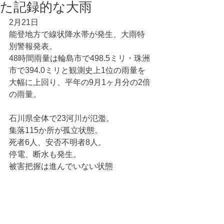
た記録的な大雨
2月21日
能登地方で線状降水帯が発生、大雨特
別警報発表。
48時間雨量は輪島市で498.5ミリ・珠洲
市で394.0ミリと観測史上1位の雨量を
大幅に上回り、平年の9月1ヶ月分の2倍
の雨量。
石川県全体で23河川が氾濫。
集落115か所が孤立状態。
死者6人、安否不明者8人。
停電、断水も発生。
被害把握は進んでいない状態