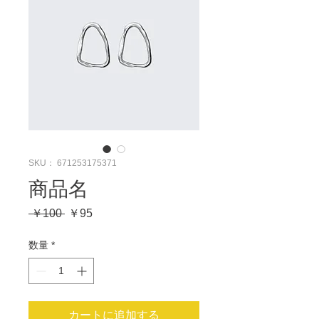
SKU： 671253175371
商品名
通
セ
 ￥100 
￥95
常
ー
価
ル
数量
*
格
価
格
カートに追加する